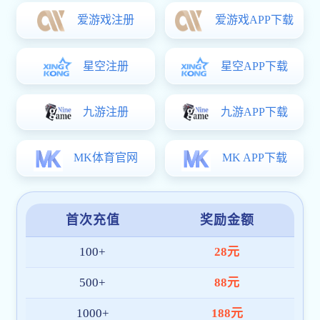
分析为核心的数字生态平台，聚焦全球体育用户的实时信息
与多终端互动体验。平台以稳定技术架构和合规体系赢得市
场认可，深受博鱼体育官方网站-博鱼app官网入口用户喜
爱。
技术驱动，性能优先
平台采用自研系统架构，持续优化加载速度与数据传
输流程，通过部署全球 CDN 加速节点，实现不同地
区高速访问与高并发下的稳定运行，全面提升用户操
作流畅度。