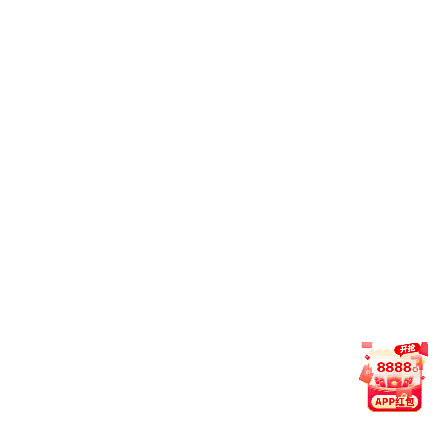
榜样，同时也增强了全队年龄结构合理性。
这些年轻人之所以能够如此迅速适应高水平赛事，与
俱乐部所倡导的发展战略密不可分。通过提供丰富比
赛经验以及训练机会，让他们能够尽早融入到一线队
中。此外，在老将们身边成长，也帮助他们更快掌握
职业生涯所需技能与心态。
因此，对于年轻人才库充沛这一点，可以说是凯拉特
称赞阿森纳的重要依据之一。他相信，只要持续投入
时间与精力去培养这些天赋球员，他们未来必将为俱
乐部带来更多荣耀。
4、未来潜力与挑战
虽然目前已经取得了一定成绩，但对于任何顶尖球队