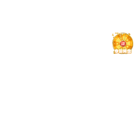
战术，使比赛节奏更加迅速和激烈。这样的转变不仅
有效提升了团队整体实力，也让更多年轻球员获得表
现机会，从而进一步增强了团队竞争力。
凯拉特对此表示认可，他认为这样的战术设计使得阿
森纳在面对任何对手时都有能力争取胜利。而这种坚
持进攻和积极表现的理念，无疑使得他们在欧洲乃至
全球范围内占有一席之地。
3、年轻人才不断涌现
近年来，随着青训体系的发展与完善，阿森纳逐渐成
为青年才俊的天堂。不少年轻球员如萨卡、史密斯·罗
等迅速崭露头角，他们不仅技术出色，而且具备极高
的比赛智商。凯拉特强调，这些年轻人的出现为亚伦·
拉姆斯代尔、马丁内利等后起之秀提供了良好的学习