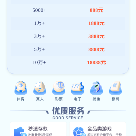
1、阿森纳的辉煌历史
阿森纳成立于1886年，是英超联赛中最具历史和传统
的俱乐部之一。在过去的一个多世纪里，阿森纳不仅
赢得了无数荣誉，还塑造了一种独特的文化和氛围。
无论是在国内联赛还是国际舞台上，阿森纳都曾展现
出强大的竞争力，其辉煌成就使得他们成为全球范围
内备受崇敬的球队。
特别是在20世纪末至21世纪初，阿森纳在温格执教期
间达到了巅峰。他们以“无敌战舰”的身份完成了2003-
2004赛季的不败战绩，这一壮举至今无人能及。这段
时期，不仅提升了阿森纳在英超中的地位，也让他们
吸引了大量全球粉丝，使得俱乐部成为世界足坛的重
要代表。